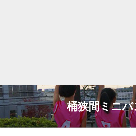
コ
ン
テ
桶狭間ミニバ
ン
ツ
へ
ス