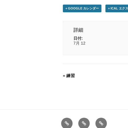
+ GOOGLE カレンダー
+ ICAL エ
詳細
日付:
7月 12
«
練習
HOME
お
Calender