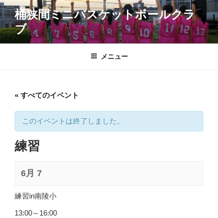
コ
桶狭間ミニバスケットボールクラ
ン
ブ
テ
ン
ツ
メニュー
へ
ス
キ
« すべてのイベント
ッ
プ
このイベントは終了しました。
練習
6月 7
練習in南陵小
13:00～16:00