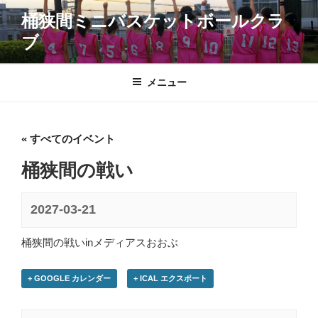
コ
桶狭間ミニバスケットボールクラ
ン
ブ
テ
ン
ツ
メニュー
へ
ス
キ
« すべてのイベント
ッ
プ
桶狭間の戦い
2027-03-21
桶狭間の戦いinメディアスおおぶ
+ GOOGLE カレンダー
+ ICAL エクスポート