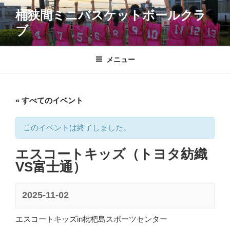
コ
桶狭間ミニバスケットボールクラ
ン
ブ
テ
ン
ツ
メニュー
へ
ス
キ
« すべてのイベント
ッ
プ
このイベントは終了しました。
エスコートキッズ（トヨタ紡織
VS富士通）
2025-11-02
エスコートキッズin枇杷島スポーツセンター