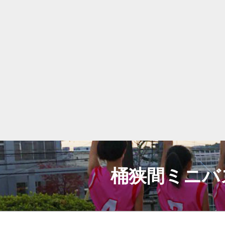
コ
ン
テ
桶狭間ミニバ
ン
ツ
へ
ス