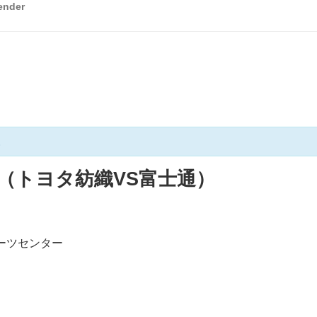
ender
。
（トヨタ紡織VS富士通）
ーツセンター