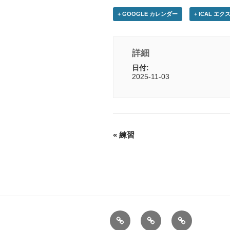
+ GOOGLE カレンダー
+ ICAL エ
詳細
日付:
2025-11-03
«
練習
HOME
お
Calender
問